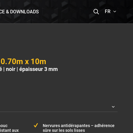
FR
CE & DOWNLOADS
 0.70m x 10m
é | noir | épaisseur 3 mm
houc
Nervures antidérapantes – adhérence
istant aux
sûre sur les sols lisses