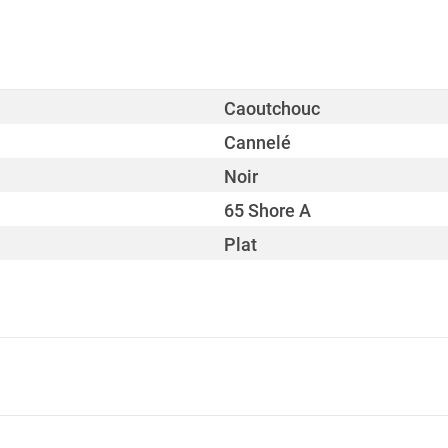
Caoutchouc
Cannelé
Noir
65 Shore A
Plat
-20 - 45 °C
10 m