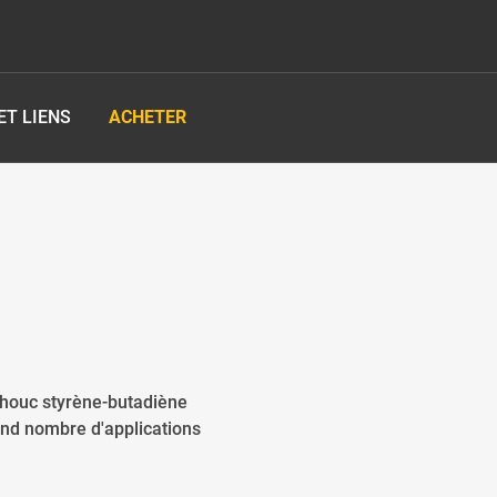
T LIENS
ACHETER
chouc styrène-butadiène
and nombre d'applications