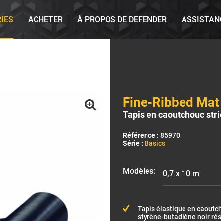
RIES
ACHETER
À PROPOS DE DEFENDER
ASSISTAN
Fine-Ribbed Mat
Tapis en caoutchouc stri
Référence :
85970
Série :
Basics
Modèles:
Tapis élastique en caoutc
styrène-butadiène noir rés