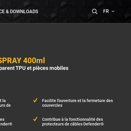
FR
CE & DOWNLOADS
SPRAY 400ml
sparent TPU et pièces mobiles
t la
Facilite l'ouverture et la fermeture des
urs de
couvercles
des
Contribue à la fonctionnalité des
fender®
protecteurs de câbles Defender®