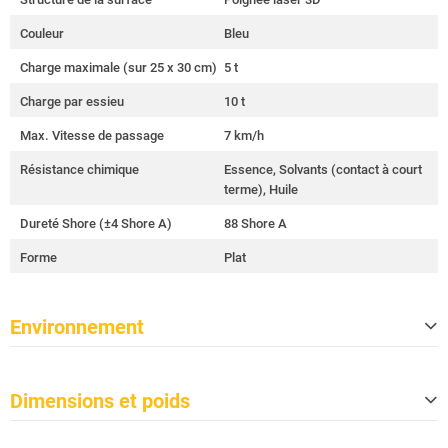
Couleur
Bleu
Charge maximale (sur 25 x 30 cm)
5 t
Charge par essieu
10 t
Max. Vitesse de passage
7 km/h
Résistance chimique
Essence, Solvants (contact à court
terme), Huile
Dureté Shore (±4 Shore A)
88 Shore A
Forme
Plat
Environnement
Conforme à TSCA
Oui
Dimensions et poids
Conforme à CP65
Oui
Classe de protection contre l'incend
B2
Longueur de l'objectif
1 000 mm