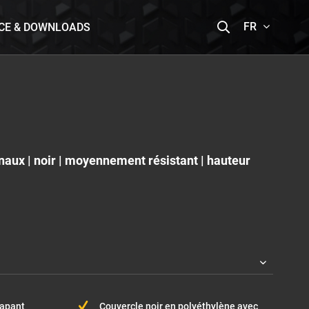
FR
CE & DOWNLOADS
naux | noir | moyennement résistant | hauteur
rapant
Couvercle noir en polyéthylène avec