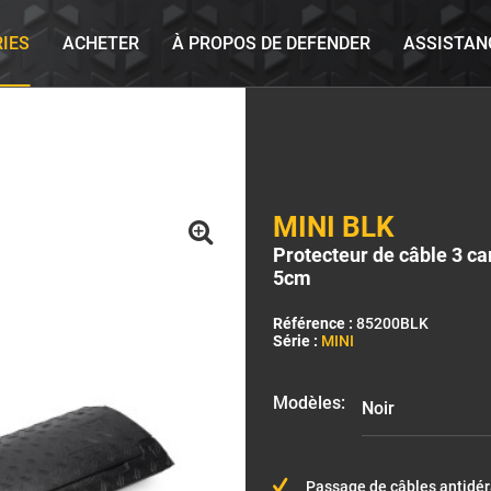
RIES
ACHETER
À PROPOS DE DEFENDER
ASSISTAN
MINI BLK
Protecteur de câble 3 ca
5cm
Référence :
85200BLK
Série :
MINI
Modèles:
Passage de câbles antidé