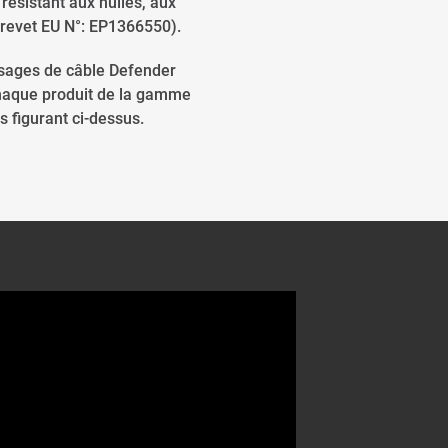
ésistant aux huiles, aux
Brevet EU N°: EP1366550).
ssages de câble Defender
chaque produit de la gamme
 figurant ci-dessus.