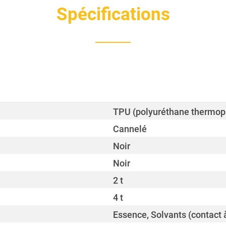
Spécifications
TPU (polyuréthane thermop
Cannelé
Noir
Noir
2 t
4 t
Essence, Solvants (contact à