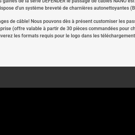
 gaines de la série DEFENDER le passage de câbles NANO est r
 dispose d'un système breveté de charnières autonettoyantes (
ges de câble! Nous pouvons dès à présent customiser les pa
reprise (offre valable à partir de 30 pièces commandées pour 
verez les formats requis pour le logo dans les téléchargements