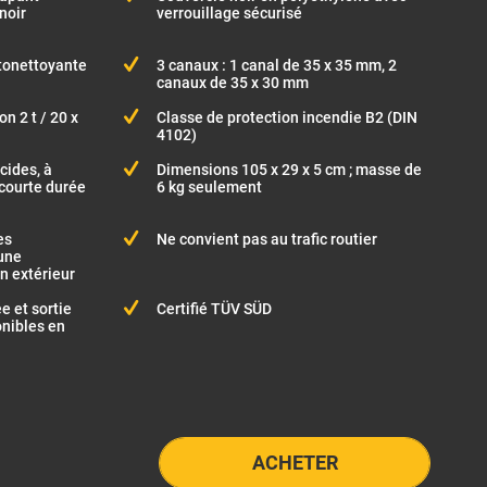
noir
verrouillage sécurisé
tonettoyante
3 canaux : 1 canal de 35 x 35 mm, 2
canaux de 35 x 30 mm
n 2 t / 20 x
Classe de protection incendie B2 (DIN
4102)
cides, à
Dimensions 105 x 29 x 5 cm ; masse de
 courte durée
6 kg seulement
es
Ne convient pas au trafic routier
une
en extérieur
e et sortie
Certifié TÜV SÜD
onibles en
ACHETER