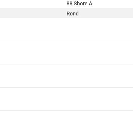
88 Shore A
Rond
3
35 mm x 30 mm - 35 mm x
1 005 mm
Oui
Oui
2-1
B2
1 045 mm
01-1
E
290 mm
V-2, HB
50 mm
Allemagne : TÜV Süd
-30 - 60 °C
5,85 kg