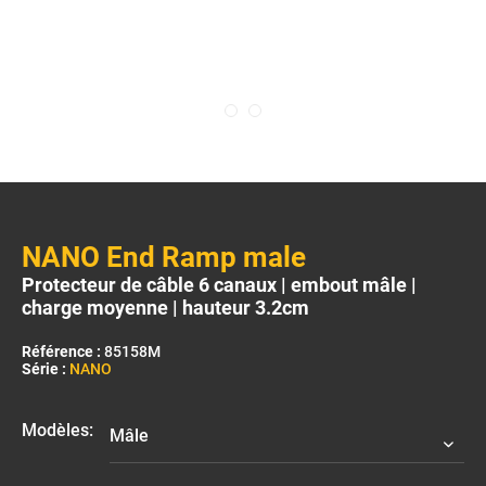
NANO End Ramp male
Protecteur de câble 6 canaux | embout mâle |
charge moyenne | hauteur 3.2cm
Référence :
85158M
Série :
NANO
Modèles: