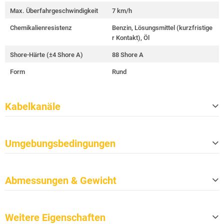
Max. Überfahrgeschwindigkeit
7 km/h
Chemikalienresistenz
Benzin, Lösungsmittel (kurzfristige
r Kontakt), Öl
Shore-Härte (±4 Shore A)
88 Shore A
Form
Rund
Kabelkanäle
Anzahl
6
Umgebungsbedingungen
Größe der Kanäle (B x H)
25 mm x 25 mm / 111 mm x 95 mm
Kanallänge (Nutzlänge)
700 mm
Erfüllt die TSCA
Ja
Abmessungen & Gewicht
Erfüllt die CP65
Ja
Brandschutzklasse nach DIN 4102-
B2
Länge
776 mm
1
Weitere Eigenschaften
Breite
770 mm
Brandschutzklasse nach EN 13501-
E