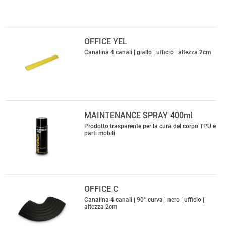
OFFICE YEL
Canalina 4 canali | giallo | ufficio | altezza 2cm
MAINTENANCE SPRAY 400ml
Prodotto trasparente per la cura del corpo TPU e
parti mobili
OFFICE C
Canalina 4 canali | 90° curva | nero | ufficio |
altezza 2cm