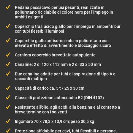
Pedana passacavo per usi pesanti, realizzata in
poliuretano riciclabile di colore nero per l’impiego in
ambiti esigenti
Coperchio traslucido giallo per l’impiego in ambienti bui
con tubi flessibili luminosi
Coperchio giallo antisdrucciolo in poliuretano con
elevato effetto di avvertimento e bloccaggio sicuro
Cerniera coperchio brevettata autopulente
Canaline: 2 di 120 x 113 mm e 2 di 33 x 50 mm
Due canaline adatte per tubi di aspirazione di tipo A e
raccordi multipin
Capacità di carico ca. 5 t / 25 x 30 cm
Classe di protezione antincendio B2 (DIN 4102)
Resistente all'olio, agli acidi, alla benzina e al contatto a
breve termine con i solventi
Ingombro 70 x 78,3 x 13,9 cm; peso 30,5 kg
Protezione affidabile per cavi, tubi flessibili e persone,