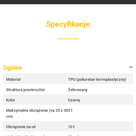
Specyfikacje
Ogólne
Materiał
TPU (poliuretan termoplastyczny)
Struktura powierzchni
Żebrowany
Kolor
Czarny
Maksymalne obciążenie (na 25 x 30
5 t
cm)
Obciążenie na oś
10 t