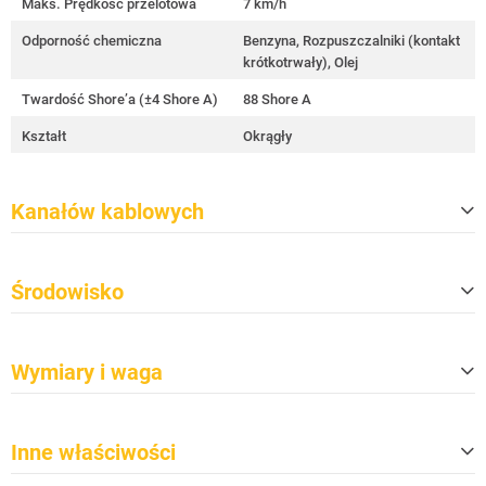
Maks. Prędkość przelotowa
7 km/h
Odporność chemiczna
Benzyna, Rozpuszczalniki (kontakt
krótkotrwały), Olej
Twardość Shore’a (±4 Shore A)
88 Shore A
Kształt
Okrągły
Kanałów kablowych
Ilość
5
Środowisko
Rozmiar kanałów (S x W)
34 mm x 36 mm
Długość kanału (długość efektywn
870 mm
Zgodność z TSCA
Tak
a)
Wymiary i waga
Zgodność z CP65
Tak
Klasa ochrony przeciwpożarowej w
B2
Długość
125 mm
g DIN 4102-1
Inne właściwości
Szerokość
538 mm
Klasa ochrony przeciwpożarowej w
E