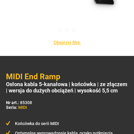
Obejrzyj film
MIDI End Ramp
Osłona kabla 5-kanałowa | końcówka | ze złączem
| wersja do dużych obciążeń | wysokość 5,5 cm
Nr art.:
85308
Seria:
MIDI
Końcówka do serii MIDI
Optymalne wyprowadzenie kabla, ryzyko potknięcia