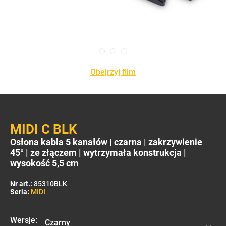
Obejrzyj film
MIDI C BLK
Osłona kabla 5 kanałów | czarna | zakrzywienie
45° | ze złączem | wytrzymała konstrukcja |
wysokość 5,5 cm
Nr art.:
85310BLK
Seria:
MIDI
Wersje: