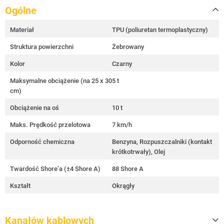
Ogólne
Materiał
TPU (poliuretan termoplastyczny)
Struktura powierzchni
Żebrowany
Kolor
Czarny
Maksymalne obciążenie (na 25 x 30
5 t
cm)
Obciążenie na oś
10 t
Maks. Prędkość przelotowa
7 km/h
Odporność chemiczna
Benzyna, Rozpuszczalniki (kontakt
krótkotrwały), Olej
Twardość Shore’a (±4 Shore A)
88 Shore A
Kształt
Okrągły
Kanałów kablowych