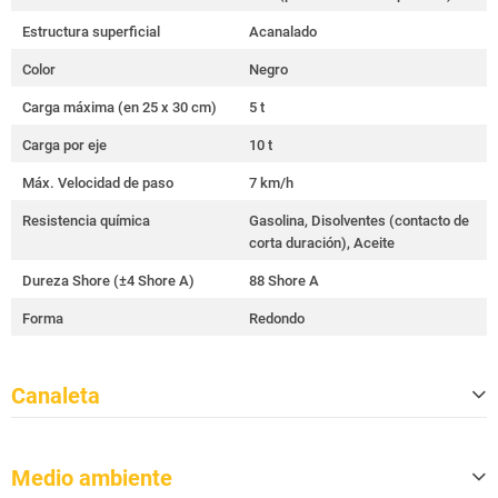
Estructura superficial
Acanalado
Color
Negro
Carga máxima (en 25 x 30 cm)
5 t
Carga por eje
10 t
Máx. Velocidad de paso
7 km/h
Resistencia química
Gasolina, Disolventes (contacto de
corta duración), Aceite
Dureza Shore (±4 Shore A)
88 Shore A
Forma
Redondo
Canaleta
Cantidad
3
Medio ambiente
Tamaño de los canales (an. x al.)
45 mm x 50 mm / 52 mm x 49 mm