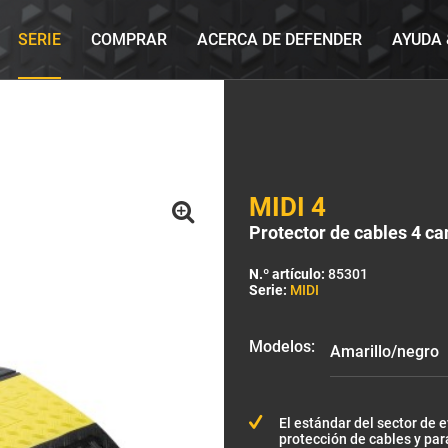
SERIE
COMPRAR
ACERCA DE DEFENDER
AYUDA
MIDI 4
Protector de cables 4 can
N.º artículo:
85301
Serie:
MIDI
Modelos:
El estándar del sector de 
protección de cables y par