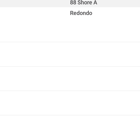
88 Shore A
Redondo
4
34 mm x 36 mm / 80 mm x
870 mm
Sí
Sí
2-1
B2
922 mm
1-1
E
538 mm
V-2, HB
55 mm
Alemania: TÜV Süd
-30 - 60 °C
12,55 kg