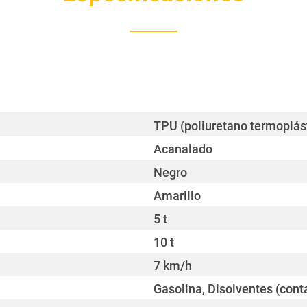
TPU (poliuretano termoplás
Acanalado
Negro
Amarillo
5 t
10 t
7 km/h
Gasolina, Disolventes (conta