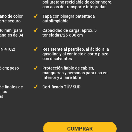
poliuretano reciclable de color negro,
con asas de transporte integradas
ano de color
Tapa con bisagra patentada
erre seguro
autolimpiable
 36 mm (para
Capacidad de carga: aprox. 5
canales de 34
toneladas/25 x 30 cm
IN 4102)
Resistente al petróleo, al ácido, a la
gasolina y al contacto a corto plazo
con disolventes
5 cm; peso
Protección fiable de cables,
mangueras y personas para uso en
interior y al aire libre
e finales de
Certificado TÜV SÜD
 las
es
COMPRAR