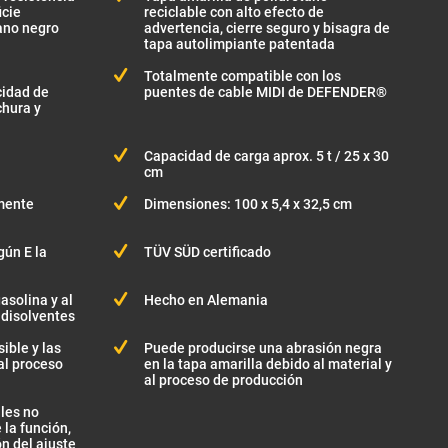
icie
reciclable con alto efecto de
tano negro
advertencia, cierre seguro y bisagra de
tapa autolimpiante patentada
Totalmente compatible con los
cidad de
puentes de cable MIDI de DEFENDER®
chura y
Capacidad de carga aprox. 5 t / 25 x 30
cm
mente
Dimensiones: 100 x 5,4 x 32,5 cm
gún E la
TÜV SÜD certificado
gasolina y al
Hecho en Alemania
 disolventes
ible y las
Puede producirse una abrasión negra
al proceso
en la tapa amarilla debido al material y
al proceso de producción
ales no
 la función,
ón del ajuste