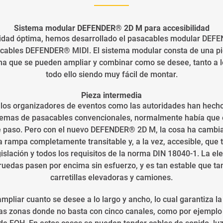
Sistema modular DEFENDER® 2D M para accesibilidad
ilidad óptima, hemos desarrollado el pasacables modular D
cables DEFENDER® MIDI. El sistema modular consta de una pi
a que se pueden ampliar y combinar como se desee, tanto a l
todo ello siendo muy fácil de montar.
Pieza intermedia
o los organizadores de eventos como las autoridades han hecho
stemas de pasacables convencionales, normalmente había que el
de paso. Pero con el nuevo DEFENDER® 2D M, la cosa ha cambia
 rampa completamente transitable y, a la vez, accesible, que t
gislación y todos los requisitos de la norma DIN 18040-1. La e
 ruedas pasen por encima sin esfuerzo, y es tan estable que t
carretillas elevadoras y camiones.
mpliar cuanto se desee a lo largo y ancho, lo cual garantiza la 
las zonas donde no basta con cinco canales, como por ejempl