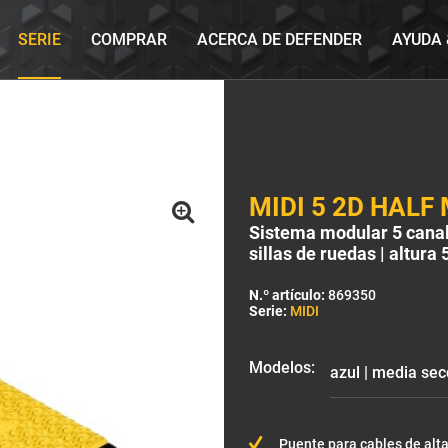
SERIE
COMPRAR
ACERCA DE DEFENDER
AYUDA
MIDI 5 2D HALF
Sistema modular 5 canale
sillas de ruedas | altura
N.º artículo:
869350
Serie:
MIDI
Modelos:
Puente para cables de alta