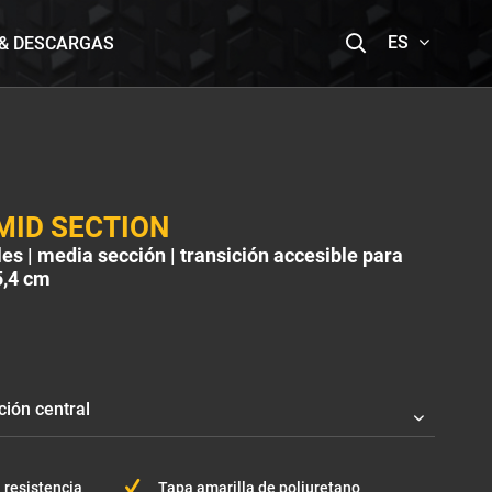
ES
 & DESCARGAS
 MID SECTION
s | media sección | transición accesible para
 5,4 cm
 resistencia
Tapa amarilla de poliuretano