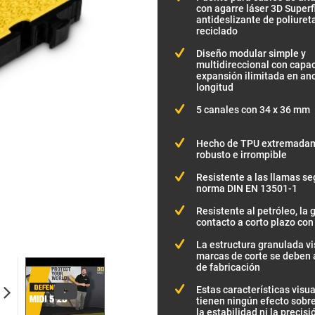
con agarre láser 3D Superf
antideslizante de poliure
reciclado
Diseño modular simple y
multidireccional con capa
expansión ilimitada en an
longitud
5 canales con 34 x 36 mm
Hecho de TPU extremada
robusto e irrompible
Resistente a las llamas se
norma DIN EN 13501-1
Resistente al petróleo, la 
contacto a corto plazo con
La estructura granulada vis
marcas de corte se deben 
de fabricación
Estas características visu
tienen ningún efecto sobre
la estabilidad ni la precisi