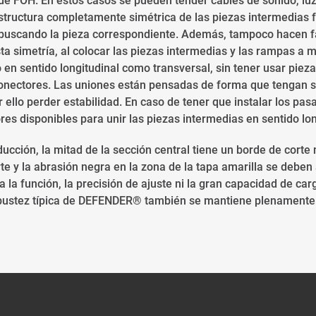
l de FOH. En estos casos se pueden tender cables de sonido, luz
 estructura completamente simétrica de las piezas intermedias f
buscando la pieza correspondiente. Además, tampoco hacen f
ta simetría, al colocar las piezas intermedias y las rampas a 
o en sentido longitudinal como transversal, sin tener usar piez
nectores. Las uniones están pensadas de forma que tengan su
r ello perder estabilidad. En caso de tener que instalar los pa
es disponibles para unir las piezas intermedias en sentido lon
ucción, la mitad de la sección central tiene un borde de cort
rte y la abrasión negra en la zona de la tapa amarilla se deben 
 a la función, la precisión de ajuste ni la gran capacidad de ca
robustez típica de DEFENDER® también se mantiene plenamente 