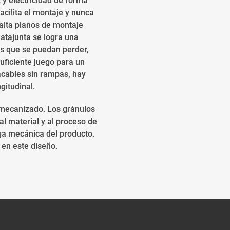
 y electricidad de forma
acilita el montaje y nunca
alta planos de montaje
matajunta se logra una
as que se puedan perder,
ficiente juego para un
sacables sin rampas, hay
gitudinal.
e mecanizado. Los gránulos
al material y al proceso de
rga mecánica del producto.
en este diseño.