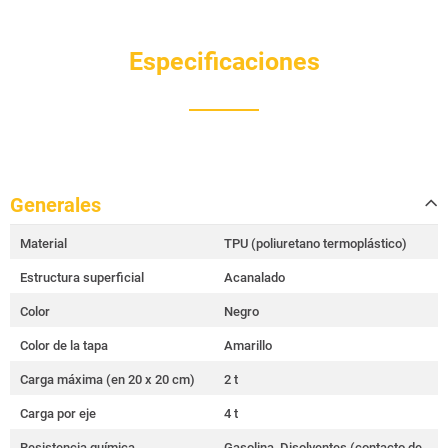
Especificaciones
Generales
Material
TPU (poliuretano termoplástico)
Estructura superficial
Acanalado
Color
Negro
Color de la tapa
Amarillo
Carga máxima (en 20 x 20 cm)
2 t
Carga por eje
4 t
Resistencia química
Gasolina, Disolventes (contacto de