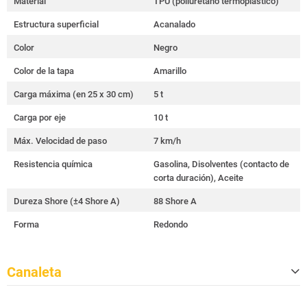
Material
TPU (poliuretano termoplástico)
Estructura superficial
Acanalado
Color
Negro
Color de la tapa
Amarillo
Carga máxima (en 25 x 30 cm)
5 t
Carga por eje
10 t
Máx. Velocidad de paso
7 km/h
Resistencia química
Gasolina, Disolventes (contacto de
corta duración), Aceite
Dureza Shore (±4 Shore A)
88 Shore A
Forma
Redondo
Canaleta
Cantidad
5