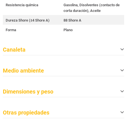
Resistencia química
Gasolina, Disolventes (contacto de
corta duración), Aceite
Dureza Shore (±4 Shore A)
88 Shore A
Forma
Plano
Canaleta
Cantidad
5
Medio ambiente
Tamaño de los canales (an. x al.)
34 mm x 38 mm
Conforme a TSCA
Sí
Dimensiones y peso
Conforme a CP65
Sí
Clase de protección contra incendio
B2
Longitud
500 mm
s de DIN 4102-1
Otras propiedades
Anchura
325 mm
Clase de protección contra incendio
E
s de EN 13501-1
Altura
54 mm
Certificaciones
Alemania: TÜV Süd